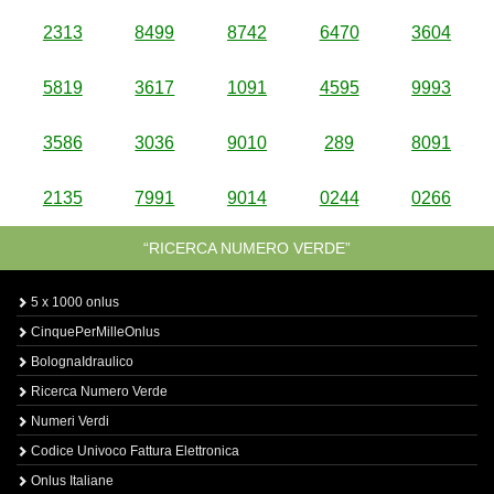
2313
8499
8742
6470
3604
5819
3617
1091
4595
9993
3586
3036
9010
289
8091
2135
7991
9014
0244
0266
“RICERCA NUMERO VERDE”
5 x 1000 onlus
CinquePerMilleOnlus
BolognaIdraulico
Ricerca Numero Verde
Numeri Verdi
Codice Univoco Fattura Elettronica
Onlus Italiane