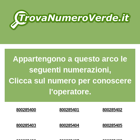
Appartengono a questo arco le
seguenti numerazioni,
Clicca sul numero per conoscere
l'operatore.
800285400
800285401
800285402
800285403
800285404
800285405