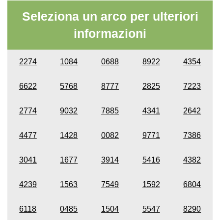
Seleziona un arco per ulteriori
informazioni
2274
1084
0688
8922
4354
6622
5768
8777
2825
7223
2774
9032
7885
4341
2642
4477
1428
0082
9771
7386
3041
1677
3914
5416
4382
4239
1563
7549
1592
6804
6118
0485
1504
5547
8290