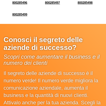
800285496
800285497
800285498
800285499
Conosci il segreto delle
aziende di successo?
Scopri come aumentare il business e il
numero dei clienti
Il segreto delle aziende di successo è il
numero verde! Il numero verde migliora la
comunicazione aziendale, aumenta il
business e la quantità di nuovi clienti.
Attivalo anche per la tua azienda. Scegli la