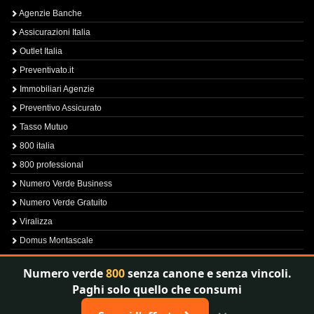
Agenzie Banche
Assicurazioni Italia
Outlet Italia
Preventivato.it
Immobiliari Agenzie
Preventivo Assicurato
Tasso Mutuo
800 italia
800 professional
Numero Verde Business
Numero Verde Gratuito
Viralizza
Domus Montascale
Sprint800
Numero verde
800
senza canone e senza vincoli.
Verfica Numero Verde
Paghi solo quello che consumi