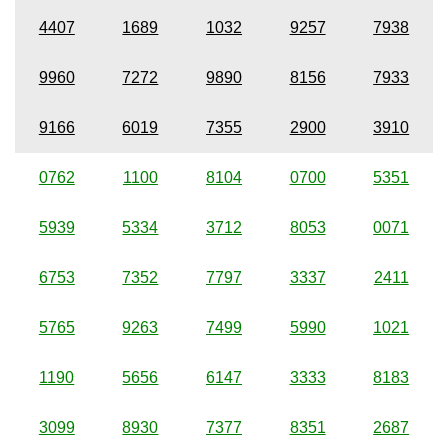
4407
1689
1032
9257
7938
9960
7272
9890
8156
7933
9166
6019
7355
2900
3910
0762
1100
8104
0700
5351
5939
5334
3712
8053
0071
6753
7352
7797
3337
2411
5765
9263
7499
5990
1021
1190
5656
6147
3333
8183
3099
8930
7377
8351
2687