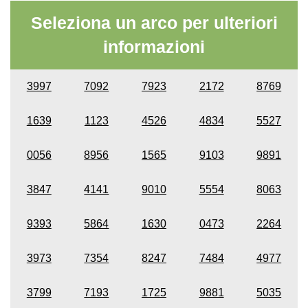
Seleziona un arco per ulteriori
informazioni
3997
7092
7923
2172
8769
1639
1123
4526
4834
5527
0056
8956
1565
9103
9891
3847
4141
9010
5554
8063
9393
5864
1630
0473
2264
3973
7354
8247
7484
4977
3799
7193
1725
9881
5035