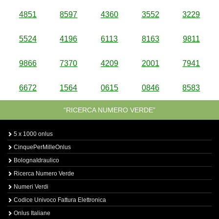
4851
8597
4360
3552
3229
5524
4196
6113
8163
9811
9866
7370
4209
2001
7941
6672
1564
0615
0846
8583
“RICERCA NUMERO VERDE”
5 x 1000 onlus
CinquePerMilleOnlus
BolognaIdraulico
Ricerca Numero Verde
Numeri Verdi
Codice Univoco Fattura Elettronica
Onlus Italiane