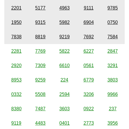
2201
5177
4963
9111
9785
1950
9315
5982
6904
0750
7838
8819
9219
7692
7584
2281
7769
5822
6227
2847
2920
7309
6610
0561
3291
8953
9259
224
6779
3803
0332
5508
2594
3206
9966
8380
7487
3603
0922
237
9119
4483
0401
2773
3956