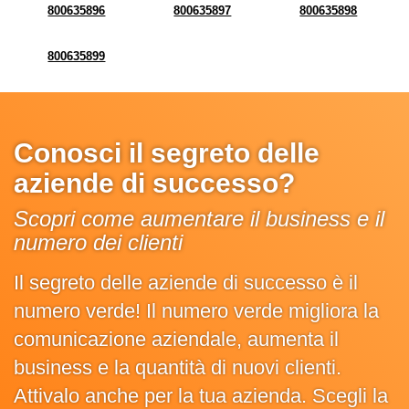
800635896
800635897
800635898
800635899
Conosci il segreto delle
aziende di successo?
Scopri come aumentare il business e il
numero dei clienti
Il segreto delle aziende di successo è il
numero verde! Il numero verde migliora la
comunicazione aziendale, aumenta il
business e la quantità di nuovi clienti.
Attivalo anche per la tua azienda. Scegli la