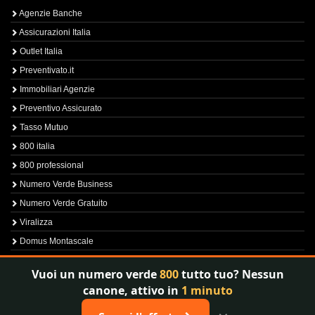
Agenzie Banche
Assicurazioni Italia
Outlet Italia
Preventivato.it
Immobiliari Agenzie
Preventivo Assicurato
Tasso Mutuo
800 italia
800 professional
Numero Verde Business
Numero Verde Gratuito
Viralizza
Domus Montascale
Sprint800
Vuoi un numero verde
800
tutto tuo? Nessun
Verfica Numero Verde
canone, attivo in
1 minuto