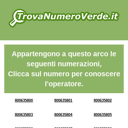
Appartengono a questo arco le
seguenti numerazioni,
Clicca sul numero per conoscere
l'operatore.
800635800
800635801
800635802
800635803
800635804
800635805