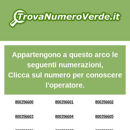
Appartengono a questo arco le
seguenti numerazioni,
Clicca sul numero per conoscere
l'operatore.
800356600
800356601
800356602
800356603
800356604
800356605