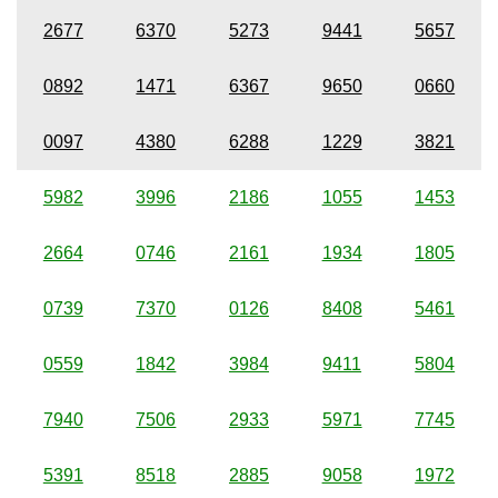
2677
6370
5273
9441
5657
0892
1471
6367
9650
0660
0097
4380
6288
1229
3821
5982
3996
2186
1055
1453
2664
0746
2161
1934
1805
0739
7370
0126
8408
5461
0559
1842
3984
9411
5804
7940
7506
2933
5971
7745
5391
8518
2885
9058
1972