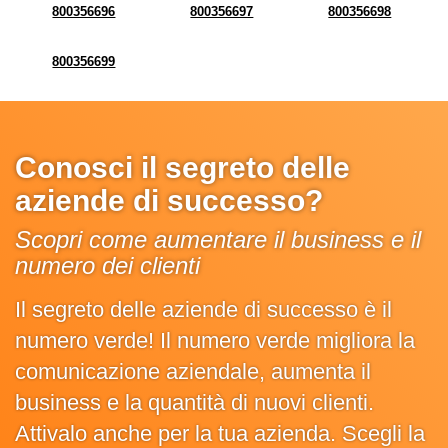
800356696
800356697
800356698
800356699
Conosci il segreto delle
aziende di successo?
Scopri come aumentare il business e il
numero dei clienti
Il segreto delle aziende di successo è il
numero verde! Il numero verde migliora la
comunicazione aziendale, aumenta il
business e la quantità di nuovi clienti.
Attivalo anche per la tua azienda. Scegli la