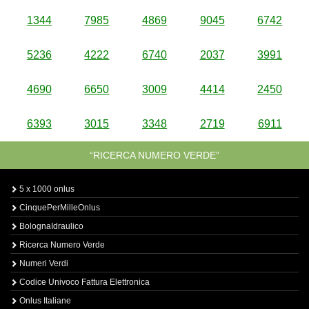
1344
7985
4869
9045
6742
5236
4222
6740
2037
3991
4690
6650
3009
4414
2450
6393
3015
3348
2719
6911
“RICERCA NUMERO VERDE”
5 x 1000 onlus
CinquePerMilleOnlus
BolognaIdraulico
Ricerca Numero Verde
Numeri Verdi
Codice Univoco Fattura Elettronica
Onlus Italiane