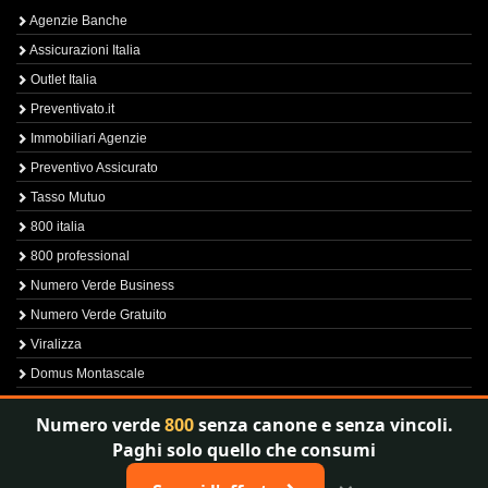
Agenzie Banche
Assicurazioni Italia
Outlet Italia
Preventivato.it
Immobiliari Agenzie
Preventivo Assicurato
Tasso Mutuo
800 italia
800 professional
Numero Verde Business
Numero Verde Gratuito
Viralizza
Domus Montascale
Sprint800
Numero verde
800
senza canone e senza vincoli.
Verfica Numero Verde
Paghi solo quello che consumi