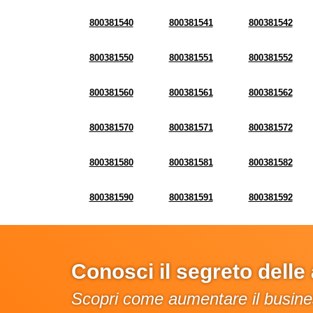
800381540
800381541
800381542
800381550
800381551
800381552
800381560
800381561
800381562
800381570
800381571
800381572
800381580
800381581
800381582
800381590
800381591
800381592
Conosci il segreto dell
Scopri come aumentare il busines