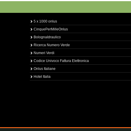
5 x 1000 onlus
CinquePerMilleOnlus
BolognaIdraulico
Ricerca Numero Verde
Numeri Verdi
Codice Univoco Fattura Elettronica
Onlus Italiane
Hotel Italia