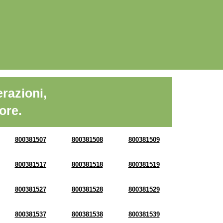
razioni,
ore.
800381507
800381508
800381509
800381517
800381518
800381519
800381527
800381528
800381529
800381537
800381538
800381539