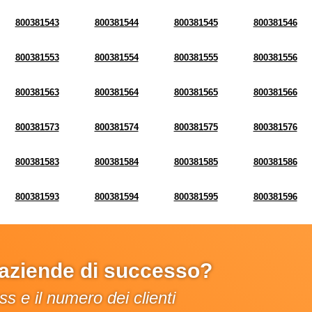
800381543
800381544
800381545
800381546
800381553
800381554
800381555
800381556
800381563
800381564
800381565
800381566
800381573
800381574
800381575
800381576
800381583
800381584
800381585
800381586
800381593
800381594
800381595
800381596
e aziende di successo?
s e il numero dei clienti