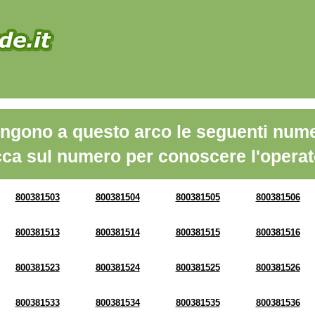
ngono a questo arco le seguenti nume
cca sul numero per conoscere l'operat
800381503
800381504
800381505
800381506
800381513
800381514
800381515
800381516
800381523
800381524
800381525
800381526
800381533
800381534
800381535
800381536