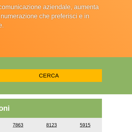
la comunicazione aziendale, aumenta
la numerazione che preferisci e in
e.
oni
7863
8123
5915