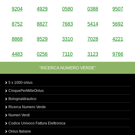
9204
4929
0580
0388
9507
8752
8827
7683
5414
5692
8868
9529
3310
7028
4221
4483
0256
7110
3123
9766
“RICERCA NUMERO VERDE”
5 x 1000 onlus
CinquePerMilleOnlus
BolognaIdraulico
Ricerca Numero Verde
Numeri Verdi
Codice Univoco Fattura Elettronica
Onlus Italiane