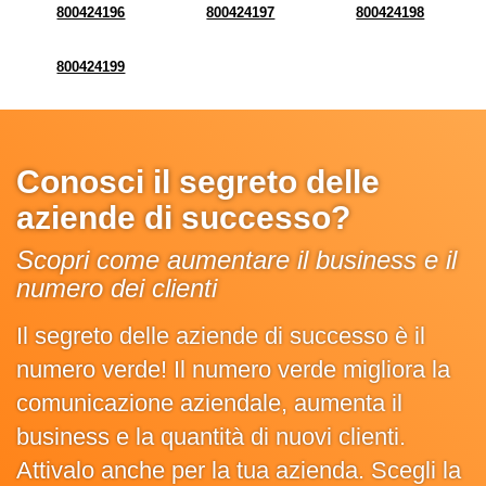
800424196
800424197
800424198
800424199
Conosci il segreto delle
aziende di successo?
Scopri come aumentare il business e il
numero dei clienti
Il segreto delle aziende di successo è il
numero verde! Il numero verde migliora la
comunicazione aziendale, aumenta il
business e la quantità di nuovi clienti.
Attivalo anche per la tua azienda. Scegli la