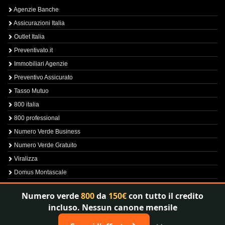
Agenzie Banche
Assicurazioni Italia
Outlet Italia
Preventivato.it
Immobiliari Agenzie
Preventivo Assicurato
Tasso Mutuo
800 italia
800 professional
Numero Verde Business
Numero Verde Gratuito
Viralizza
Domus Montascale
Sprint800
Numero verde
800
da
150€
con tutto il credito
Verfica Numero Verde
incluso. Nessun canone mensile