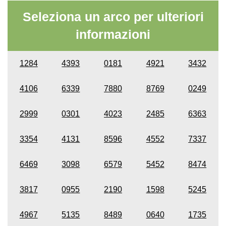
Seleziona un arco per ulteriori
informazioni
1284
4393
0181
4921
3432
4106
6339
7880
8769
0249
2999
0301
4023
2485
6363
3354
4131
8596
4552
7337
6469
3098
6579
5452
8474
3817
0955
2190
1598
5245
4967
5135
8489
0640
1735