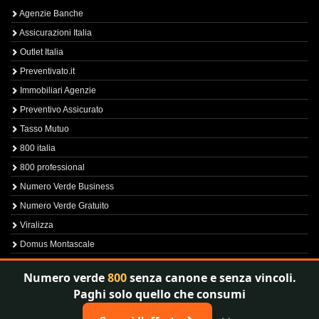
Agenzie Banche
Assicurazioni Italia
Outlet Italia
Preventivato.it
Immobiliari Agenzie
Preventivo Assicurato
Tasso Mutuo
800 italia
800 professional
Numero Verde Business
Numero Verde Gratuito
Viralizza
Domus Montascale
Sprint800
Numero verde
800
senza canone e senza vincoli.
Verfica Numero Verde
Paghi solo quello che consumi