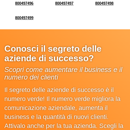
800497496
800497497
800497498
800497499
Conosci il segreto delle
aziende di successo?
Scopri come aumentare il business e il
numero dei clienti
Il segreto delle aziende di successo è il
numero verde! Il numero verde migliora la
comunicazione aziendale, aumenta il
business e la quantità di nuovi clienti.
Attivalo anche per la tua azienda. Scegli la