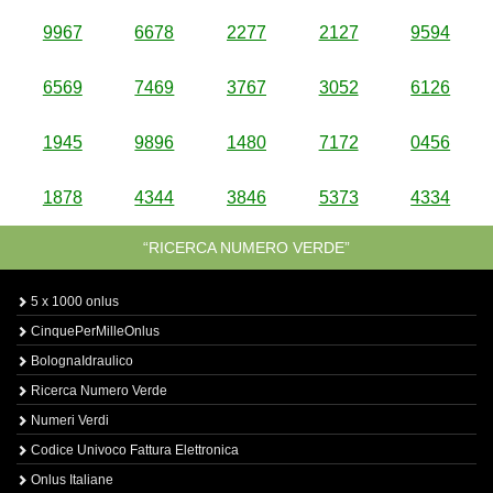
9967
6678
2277
2127
9594
6569
7469
3767
3052
6126
1945
9896
1480
7172
0456
1878
4344
3846
5373
4334
“RICERCA NUMERO VERDE”
5 x 1000 onlus
CinquePerMilleOnlus
BolognaIdraulico
Ricerca Numero Verde
Numeri Verdi
Codice Univoco Fattura Elettronica
Onlus Italiane