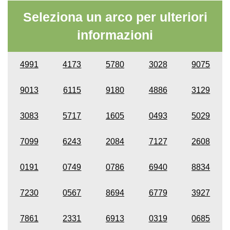
Seleziona un arco per ulteriori
informazioni
4991
4173
5780
3028
9075
9013
6115
9180
4886
3129
3083
5717
1605
0493
5029
7099
6243
2084
7127
2608
0191
0749
0786
6940
8834
7230
0567
8694
6779
3927
7861
2331
6913
0319
0685