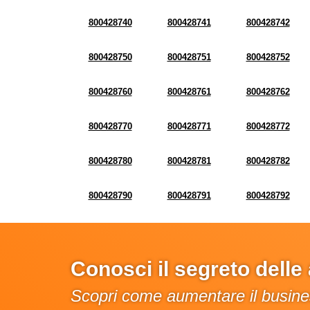
800428740
800428741
800428742
800428750
800428751
800428752
800428760
800428761
800428762
800428770
800428771
800428772
800428780
800428781
800428782
800428790
800428791
800428792
Conosci il segreto dell
Scopri come aumentare il busines