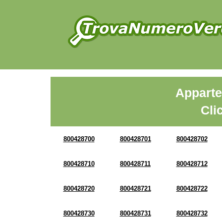
Apparte
Cli
800428700
800428701
800428702
800428710
800428711
800428712
800428720
800428721
800428722
800428730
800428731
800428732