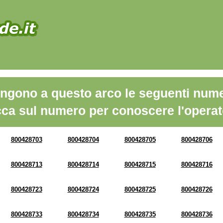
ngono a questo arco le seguenti nume
cca sul numero per conoscere l'operat
800428703
800428704
800428705
800428706
800428713
800428714
800428715
800428716
800428723
800428724
800428725
800428726
800428733
800428734
800428735
800428736