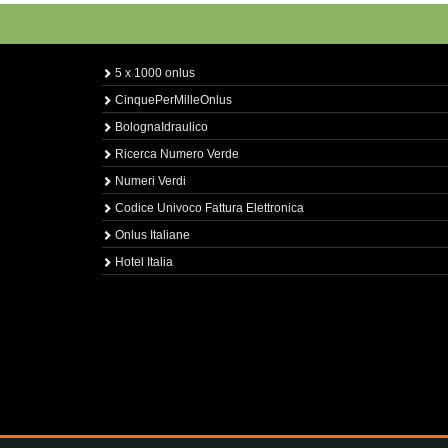
5 x 1000 onlus
CinquePerMilleOnlus
BolognaIdraulico
Ricerca Numero Verde
Numeri Verdi
Codice Univoco Fattura Elettronica
Onlus Italiane
Hotel Italia