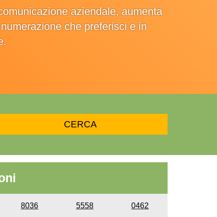
la comunicazione aziendale, aumenta
la numerazione che preferisci e in
e.
oni
8036
5558
0462