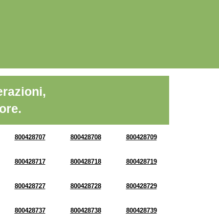
razioni,
ore.
800428707
800428708
800428709
800428717
800428718
800428719
800428727
800428728
800428729
800428737
800428738
800428739