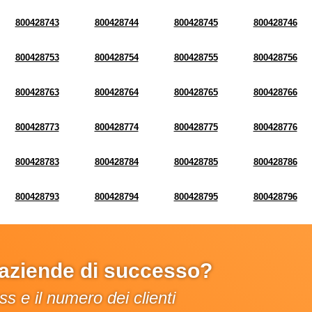
800428743
800428744
800428745
800428746
800428753
800428754
800428755
800428756
800428763
800428764
800428765
800428766
800428773
800428774
800428775
800428776
800428783
800428784
800428785
800428786
800428793
800428794
800428795
800428796
e aziende di successo?
s e il numero dei clienti