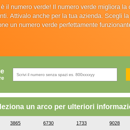
o è il numero verde! Il numero verde migliora 
ienti. Attivalo anche per la tua azienda. Scegli 
ione un numero verde perfettamente funzionant
de
re
leziona un arco per ulteriori informazi
3865
6730
1733
9028