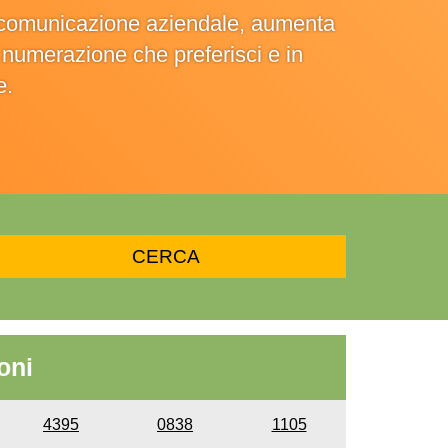
la comunicazione aziendale, aumenta
la numerazione che preferisci e in
e.
oni
4395
0838
1105