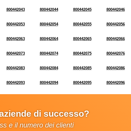
800442043
800442044
800442045
800442046
800442053
800442054
800442055
800442056
800442063
800442064
800442065
800442066
800442073
800442074
800442075
800442076
800442083
800442084
800442085
800442086
800442093
800442094
800442095
800442096
e aziende di successo?
s e il numero dei clienti