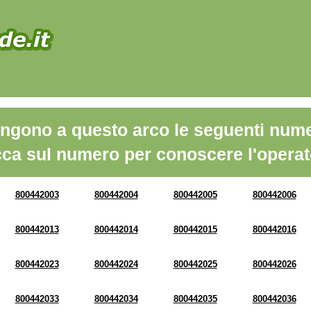
ngono a questo arco le seguenti nume
cca sul numero per conoscere l'operat
800442003
800442004
800442005
800442006
800442013
800442014
800442015
800442016
800442023
800442024
800442025
800442026
800442033
800442034
800442035
800442036