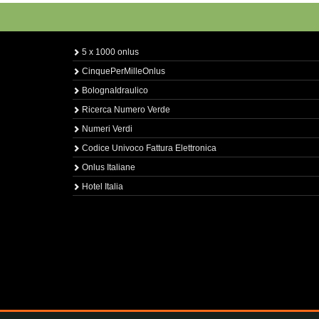
5 x 1000 onlus
CinquePerMilleOnlus
BolognaIdraulico
Ricerca Numero Verde
Numeri Verdi
Codice Univoco Fattura Elettronica
Onlus Italiane
Hotel Italia