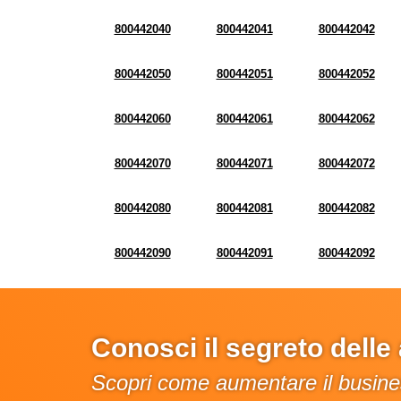
800442040
800442041
800442042
800442050
800442051
800442052
800442060
800442061
800442062
800442070
800442071
800442072
800442080
800442081
800442082
800442090
800442091
800442092
Conosci il segreto dell
Scopri come aumentare il busines