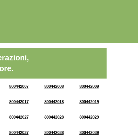
razioni,
ore.
800442007
800442008
800442009
800442017
800442018
800442019
800442027
800442028
800442029
800442037
800442038
800442039