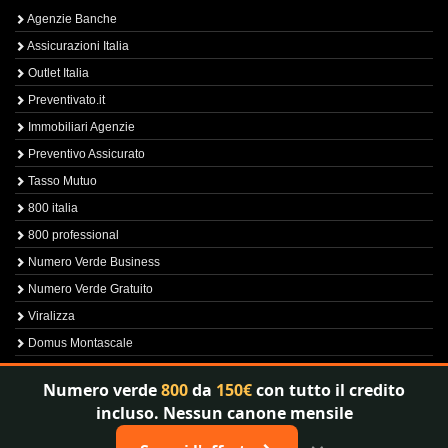
Agenzie Banche
Assicurazioni Italia
Outlet Italia
Preventivato.it
Immobiliari Agenzie
Preventivo Assicurato
Tasso Mutuo
800 italia
800 professional
Numero Verde Business
Numero Verde Gratuito
Viralizza
Domus Montascale
Sprint800
Numero verde
800
da
150€
con tutto il credito
Verfica Numero Verde
incluso. Nessun canone mensile