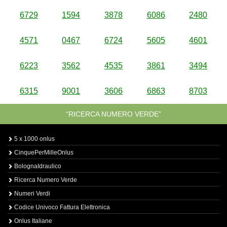
6729
1594
3878
6086
2480
4571
0467
6724
5605
4601
6223
3562
4535
3861
3494
6315
9001
3606
6863
8703
“RICERCA NUMERO VERDE”
5 x 1000 onlus
CinquePerMilleOnlus
BolognaIdraulico
Ricerca Numero Verde
Numeri Verdi
Codice Univoco Fattura Elettronica
Onlus Italiane