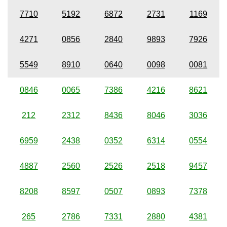
7710
5192
6872
2731
1169
4271
0856
2840
9893
7926
5549
8910
0640
0098
0081
0846
0065
7386
4216
8621
212
2312
8436
8046
3036
6959
2438
0352
6314
0554
4887
2560
2526
2518
9457
8208
8597
0507
0893
7378
265
2786
7331
2880
4381