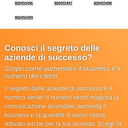
800455496
800455497
800455498
800455499
Conosci il segreto delle
aziende di successo?
Scopri come aumentare il business e il
numero dei clienti
Il segreto delle aziende di successo è il
numero verde! Il numero verde migliora la
comunicazione aziendale, aumenta il
business e la quantità di nuovi clienti.
Attivalo anche per la tua azienda. Scegli la