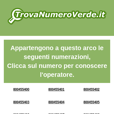
Appartengono a questo arco le
seguenti numerazioni,
Clicca sul numero per conoscere
l'operatore.
800455400
800455401
800455402
800455403
800455404
800455405