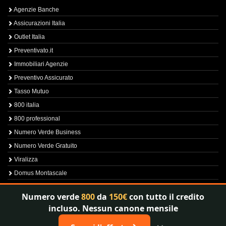
Agenzie Banche
Assicurazioni Italia
Outlet Italia
Preventivato.it
Immobiliari Agenzie
Preventivo Assicurato
Tasso Mutuo
800 italia
800 professional
Numero Verde Business
Numero Verde Gratuito
Viralizza
Domus Montascale
Sprint800
Numero verde
800
da
150€
con tutto il credito
Verfica Numero Verde
incluso. Nessun canone mensile