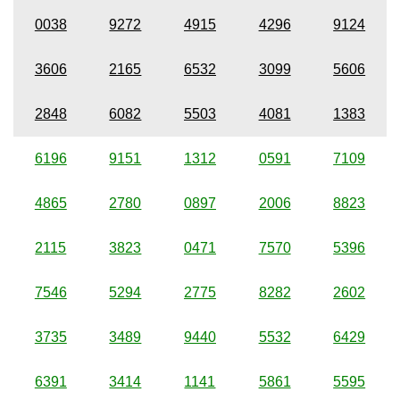
0038
9272
4915
4296
9124
3606
2165
6532
3099
5606
2848
6082
5503
4081
1383
6196
9151
1312
0591
7109
4865
2780
0897
2006
8823
2115
3823
0471
7570
5396
7546
5294
2775
8282
2602
3735
3489
9440
5532
6429
6391
3414
1141
5861
5595