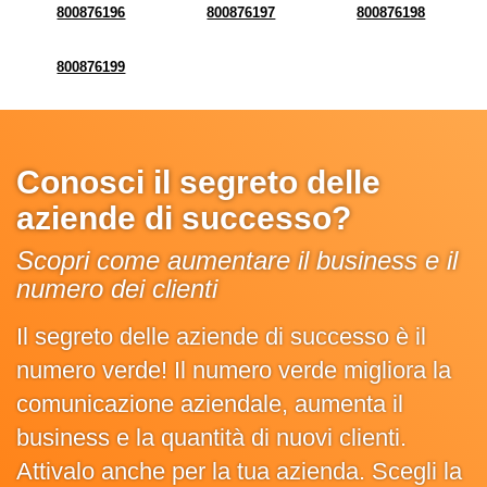
800876196
800876197
800876198
800876199
Conosci il segreto delle
aziende di successo?
Scopri come aumentare il business e il
numero dei clienti
Il segreto delle aziende di successo è il
numero verde! Il numero verde migliora la
comunicazione aziendale, aumenta il
business e la quantità di nuovi clienti.
Attivalo anche per la tua azienda. Scegli la