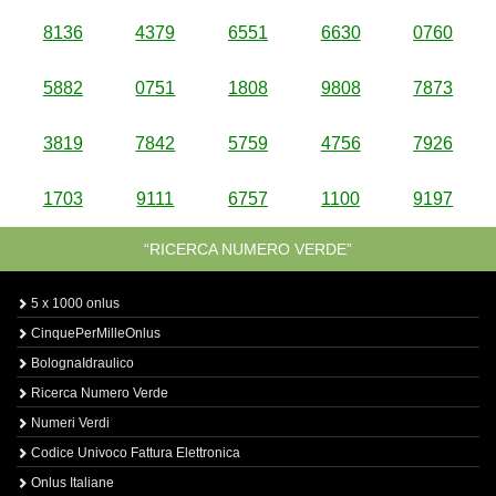
8136
4379
6551
6630
0760
5882
0751
1808
9808
7873
3819
7842
5759
4756
7926
1703
9111
6757
1100
9197
“RICERCA NUMERO VERDE”
5 x 1000 onlus
CinquePerMilleOnlus
BolognaIdraulico
Ricerca Numero Verde
Numeri Verdi
Codice Univoco Fattura Elettronica
Onlus Italiane