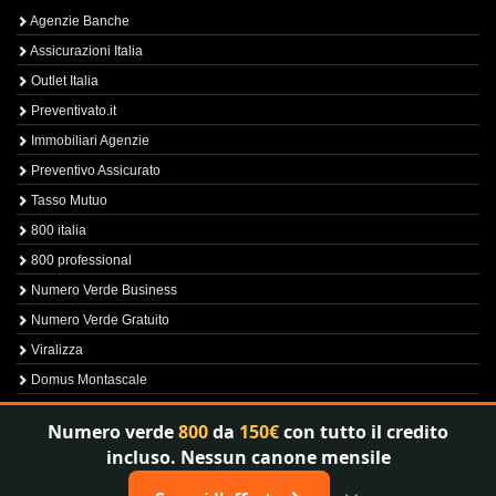
Agenzie Banche
Assicurazioni Italia
Outlet Italia
Preventivato.it
Immobiliari Agenzie
Preventivo Assicurato
Tasso Mutuo
800 italia
800 professional
Numero Verde Business
Numero Verde Gratuito
Viralizza
Domus Montascale
Sprint800
Numero verde
800
da
150€
con tutto il credito
Verfica Numero Verde
incluso. Nessun canone mensile