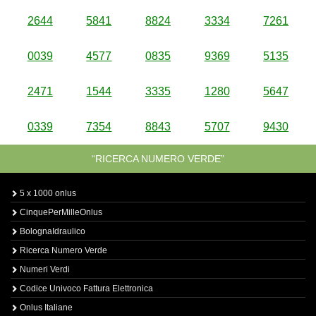
2644
5841
8824
3334
7261
0039
4577
0835
9369
5135
2471
1544
3335
1280
5647
0339
7354
8843
5707
9430
“RICERCA NUMERO VERDE”
5 x 1000 onlus
CinquePerMilleOnlus
BolognaIdraulico
Ricerca Numero Verde
Numeri Verdi
Codice Univoco Fattura Elettronica
Onlus Italiane