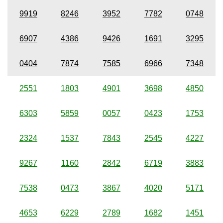
9919
8246
3952
7782
0748
6907
4386
9426
1691
3295
0404
7874
7585
6966
7348
2551
1803
4901
3698
4850
6303
5859
0057
0423
1753
2324
1537
7843
2545
4227
9267
1160
2842
6719
3883
7538
0473
3867
4020
5171
4653
6229
2789
1682
1451