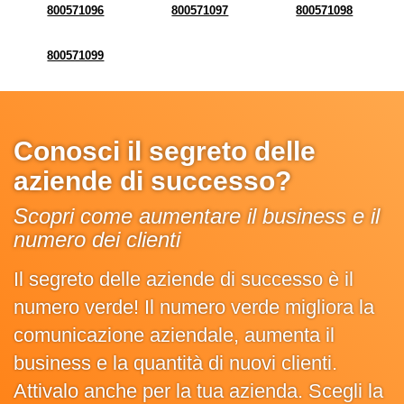
800571096
800571097
800571098
800571099
Conosci il segreto delle
aziende di successo?
Scopri come aumentare il business e il
numero dei clienti
Il segreto delle aziende di successo è il
numero verde! Il numero verde migliora la
comunicazione aziendale, aumenta il
business e la quantità di nuovi clienti.
Attivalo anche per la tua azienda. Scegli la