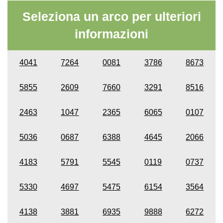
Seleziona un arco per ulteriori
informazioni
4041
7264
0081
3786
8673
5855
2609
7660
3291
8516
2463
1047
2365
6065
0107
5036
0687
6388
4645
2066
4183
5791
5545
0119
0737
5330
4697
5475
6154
3564
4138
3881
6935
9888
6272