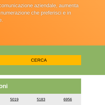
la comunicazione aziendale, aumenta
la numerazione che preferisci e in
e.
oni
5019
5183
6956