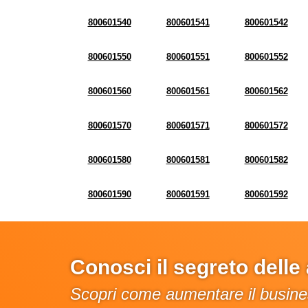
800601540
800601541
800601542
800601550
800601551
800601552
800601560
800601561
800601562
800601570
800601571
800601572
800601580
800601581
800601582
800601590
800601591
800601592
Conosci il segreto dell
Scopri come aumentare il busines