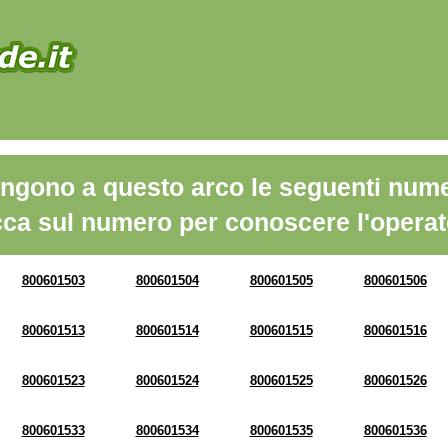
ngono a questo arco le seguenti nume
cca sul numero per conoscere l'operat
800601503
800601504
800601505
800601506
800601513
800601514
800601515
800601516
800601523
800601524
800601525
800601526
800601533
800601534
800601535
800601536