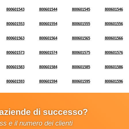
800601543
800601544
800601545
800601546
800601553
800601554
800601555
800601556
800601563
800601564
800601565
800601566
800601573
800601574
800601575
800601576
800601583
800601584
800601585
800601586
800601593
800601594
800601595
800601596
e aziende di successo?
s e il numero dei clienti