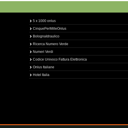
5 x 1000 onlus
CinquePerMilleOnlus
BolognaIdraulico
Ricerca Numero Verde
Numeri Verdi
Codice Univoco Fattura Elettronica
Onlus Italiane
Hotel Italia