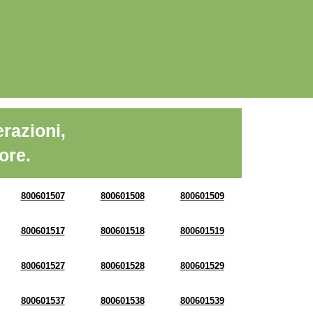
razioni,
ore.
800601507
800601508
800601509
800601517
800601518
800601519
800601527
800601528
800601529
800601537
800601538
800601539