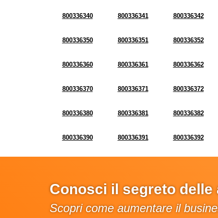
800336340
800336341
800336342
800336350
800336351
800336352
800336360
800336361
800336362
800336370
800336371
800336372
800336380
800336381
800336382
800336390
800336391
800336392
Conosci il segreto dell
Scopri come aumentare il busines