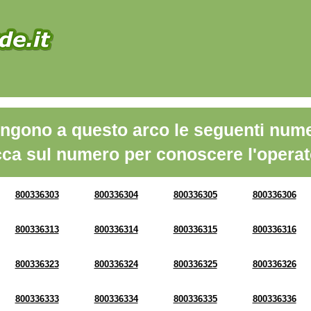
ngono a questo arco le seguenti nume
cca sul numero per conoscere l'operat
800336303
800336304
800336305
800336306
800336313
800336314
800336315
800336316
800336323
800336324
800336325
800336326
800336333
800336334
800336335
800336336