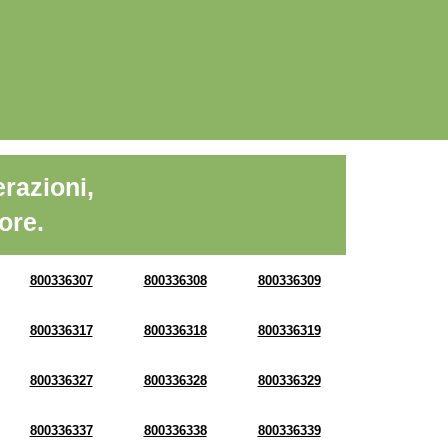
razioni,
ore.
800336307
800336308
800336309
800336317
800336318
800336319
800336327
800336328
800336329
800336337
800336338
800336339