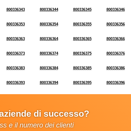
800336343
800336344
800336345
800336346
800336353
800336354
800336355
800336356
800336363
800336364
800336365
800336366
800336373
800336374
800336375
800336376
800336383
800336384
800336385
800336386
800336393
800336394
800336395
800336396
e aziende di successo?
s e il numero dei clienti