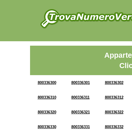
Apparte
Cli
800336300
800336301
800336302
800336310
800336311
800336312
800336320
800336321
800336322
800336330
800336331
800336332