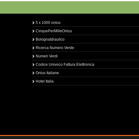
5 x 1000 onlus
CinquePerMilleOnlus
BolognaIdraulico
Ricerca Numero Verde
Numeri Verdi
Codice Univoco Fattura Elettronica
Onlus Italiane
Hotel Italia