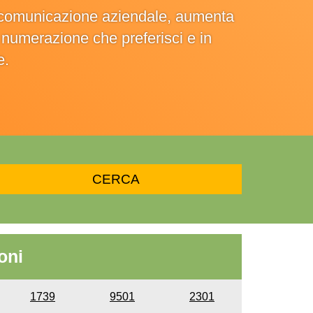
la comunicazione aziendale, aumenta
la numerazione che preferisci e in
e.
oni
1739
9501
2301