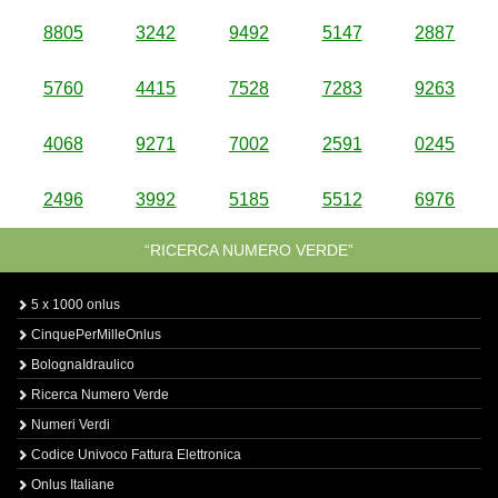
8805
3242
9492
5147
2887
5760
4415
7528
7283
9263
4068
9271
7002
2591
0245
2496
3992
5185
5512
6976
“RICERCA NUMERO VERDE”
5 x 1000 onlus
CinquePerMilleOnlus
BolognaIdraulico
Ricerca Numero Verde
Numeri Verdi
Codice Univoco Fattura Elettronica
Onlus Italiane