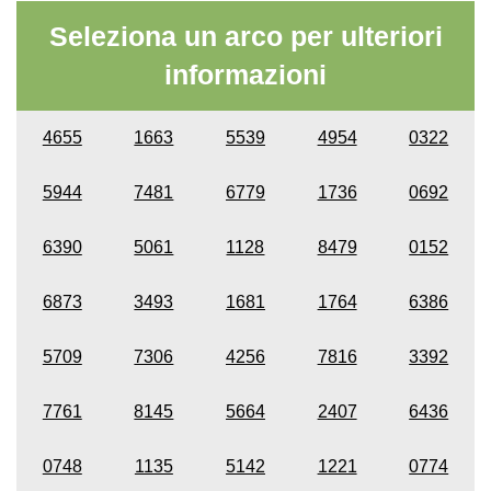
Seleziona un arco per ulteriori
informazioni
4655
1663
5539
4954
0322
5944
7481
6779
1736
0692
6390
5061
1128
8479
0152
6873
3493
1681
1764
6386
5709
7306
4256
7816
3392
7761
8145
5664
2407
6436
0748
1135
5142
1221
0774