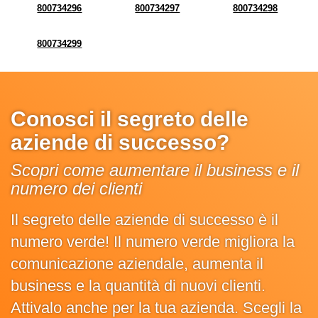
800734296
800734297
800734298
800734299
Conosci il segreto delle
aziende di successo?
Scopri come aumentare il business e il
numero dei clienti
Il segreto delle aziende di successo è il
numero verde! Il numero verde migliora la
comunicazione aziendale, aumenta il
business e la quantità di nuovi clienti.
Attivalo anche per la tua azienda. Scegli la