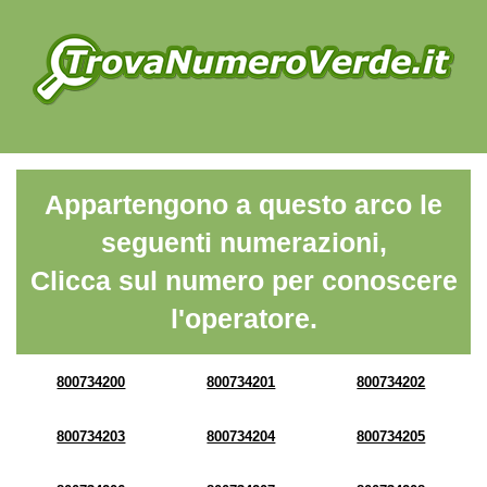
Appartengono a questo arco le
seguenti numerazioni,
Clicca sul numero per conoscere
l'operatore.
800734200
800734201
800734202
800734203
800734204
800734205