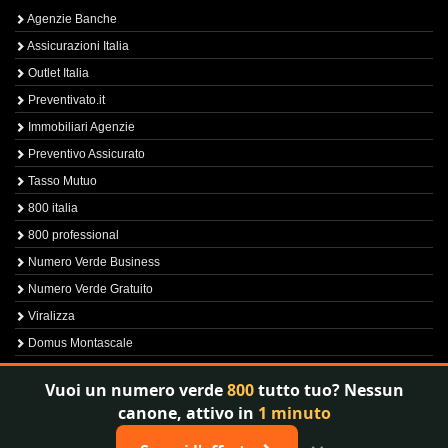
Agenzie Banche
Assicurazioni Italia
Outlet Italia
Preventivato.it
Immobiliari Agenzie
Preventivo Assicurato
Tasso Mutuo
800 italia
800 professional
Numero Verde Business
Numero Verde Gratuito
Viralizza
Domus Montascale
Sprint800
Vuoi un numero verde
800
tutto tuo? Nessun
Verfica Numero Verde
canone, attivo in
1 minuto