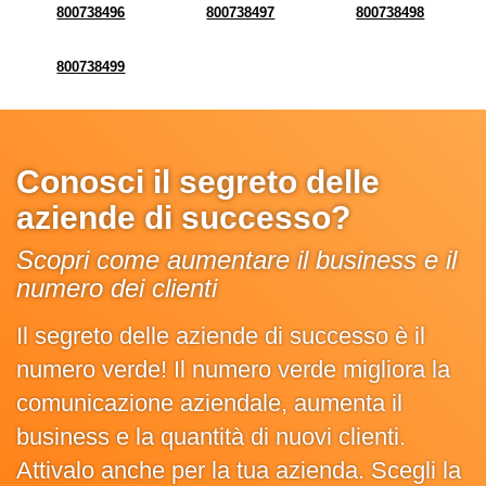
800738496
800738497
800738498
800738499
Conosci il segreto delle
aziende di successo?
Scopri come aumentare il business e il
numero dei clienti
Il segreto delle aziende di successo è il
numero verde! Il numero verde migliora la
comunicazione aziendale, aumenta il
business e la quantità di nuovi clienti.
Attivalo anche per la tua azienda. Scegli la