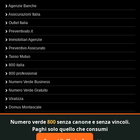
Agenzie Banche
Assicurazioni Italia
Outlet Italia
Preventivato.it
Immobiliari Agenzie
Preventivo Assicurato
Tasso Mutuo
800 italia
800 professional
Numero Verde Business
Numero Verde Gratuito
Viralizza
Domus Montascale
Sprint800
Numero verde
800
senza canone e senza vincoli.
Verfica Numero Verde
Paghi solo quello che consumi