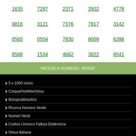
1635
7297
2371
3502
4778
9816
3121
7376
7917
3142
0565
0554
7830
9009
6288
8588
1534
4662
3822
8541
“RICERCA NUMERO VERDE”
5 x 1000 onlus
CinquePerMilleOnlus
BolognaIdraulico
Ricerca Numero Verde
Numeri Verdi
Codice Univoco Fattura Elettronica
Onlus Italiane