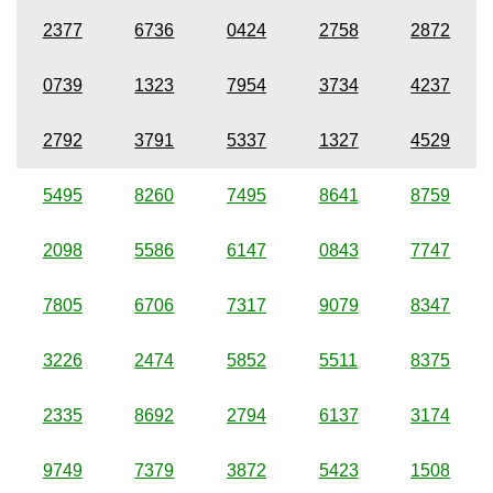
2377
6736
0424
2758
2872
0739
1323
7954
3734
4237
2792
3791
5337
1327
4529
5495
8260
7495
8641
8759
2098
5586
6147
0843
7747
7805
6706
7317
9079
8347
3226
2474
5852
5511
8375
2335
8692
2794
6137
3174
9749
7379
3872
5423
1508