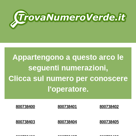
Appartengono a questo arco le
seguenti numerazioni,
Clicca sul numero per conoscere
l'operatore.
800738400
800738401
800738402
800738403
800738404
800738405