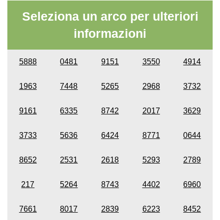
Seleziona un arco per ulteriori
informazioni
5888
0481
9151
3550
4914
1963
7448
5265
2968
3732
9161
6335
8742
2017
3629
3733
5636
6424
8771
0644
8652
2531
2618
5293
2789
217
5264
8743
4402
6960
7661
8017
2839
6223
8452