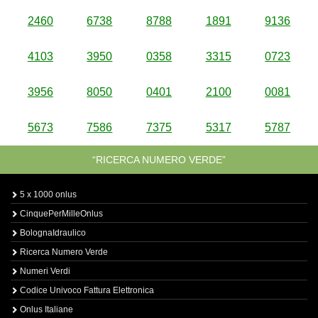
2460
6738
8788
1891
9136
4103
3950
0358
3315
0723
3956
8050
0401
2100
0081
5673
7586
7375
5317
5787
“RICERCA NUMERO VERDE”
5 x 1000 onlus
CinquePerMilleOnlus
BolognaIdraulico
Ricerca Numero Verde
Numeri Verdi
Codice Univoco Fattura Elettronica
Onlus Italiane