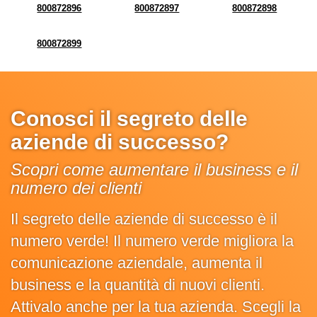
800872896
800872897
800872898
800872899
Conosci il segreto delle
aziende di successo?
Scopri come aumentare il business e il
numero dei clienti
Il segreto delle aziende di successo è il
numero verde! Il numero verde migliora la
comunicazione aziendale, aumenta il
business e la quantità di nuovi clienti.
Attivalo anche per la tua azienda. Scegli la