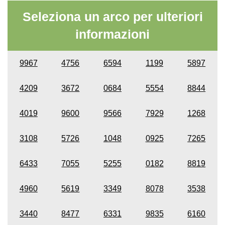
Seleziona un arco per ulteriori
informazioni
9967
4756
6594
1199
5897
4209
3672
0684
5554
8844
4019
9600
9566
7929
1268
3108
5726
1048
0925
7265
6433
7055
5255
0182
8819
4960
5619
3349
8078
3538
3440
8477
6331
9835
6160