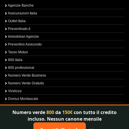
Agenzie Banche
Assicurazioni Italia
Outlet Italia
Preventivato.it
Immobiliari Agenzie
Preventivo Assicurato
Tasso Mutuo
800 italia
800 professional
Numero Verde Business
Numero Verde Gratuito
Viralizza
Domus Montascale
Sprint800
Numero verde
800
da
150€
con tutto il credito
Verfica Numero Verde
incluso. Nessun canone mensile