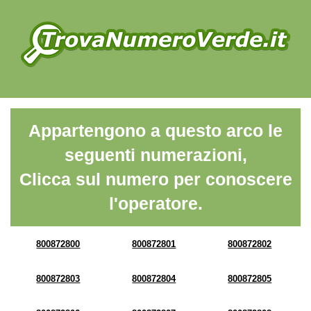
Appartengono a questo arco le
seguenti numerazioni,
Clicca sul numero per conoscere
l'operatore.
800872800
800872801
800872802
800872803
800872804
800872805