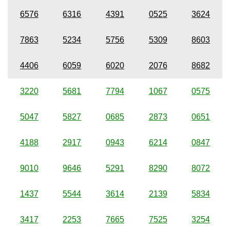
6576
6316
4391
0525
3624
7863
5234
5756
5309
8603
4406
6059
6020
2076
8682
3220
5681
7794
1067
0575
5047
5827
0685
2873
0651
4188
2917
0943
6214
0847
9010
9646
5291
8290
8072
1437
5544
3614
2139
5834
3417
2253
7665
7525
3254