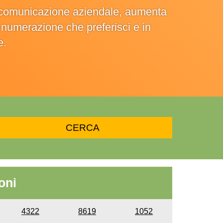
la comunicazione aziendale, aumenta
la numerazione che preferisci e in
e.
oni
4322
8619
1052