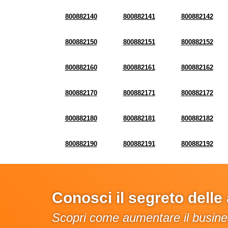
800882140
800882141
800882142
800882150
800882151
800882152
800882160
800882161
800882162
800882170
800882171
800882172
800882180
800882181
800882182
800882190
800882191
800882192
Conosci il segreto dell
Scopri come aumentare il busines