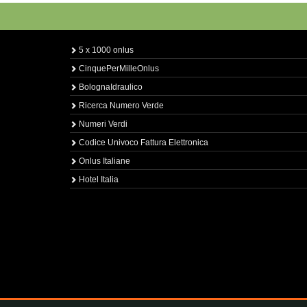
5 x 1000 onlus
CinquePerMilleOnlus
BolognaIdraulico
Ricerca Numero Verde
Numeri Verdi
Codice Univoco Fattura Elettronica
Onlus Italiane
Hotel Italia