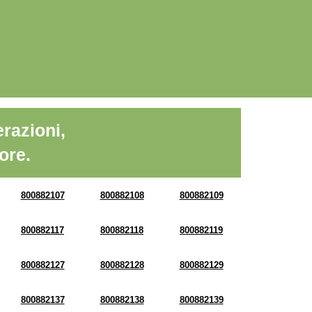
razioni,
ore.
800882107
800882108
800882109
800882117
800882118
800882119
800882127
800882128
800882129
800882137
800882138
800882139