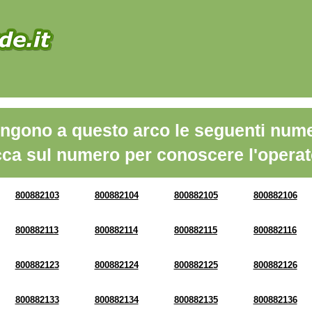
ngono a questo arco le seguenti nume
cca sul numero per conoscere l'operat
800882103
800882104
800882105
800882106
800882113
800882114
800882115
800882116
800882123
800882124
800882125
800882126
800882133
800882134
800882135
800882136