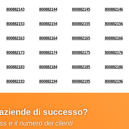
800882143
800882144
800882145
800882146
800882153
800882154
800882155
800882156
800882163
800882164
800882165
800882166
800882173
800882174
800882175
800882176
800882183
800882184
800882185
800882186
800882193
800882194
800882195
800882196
e aziende di successo?
s e il numero dei clienti