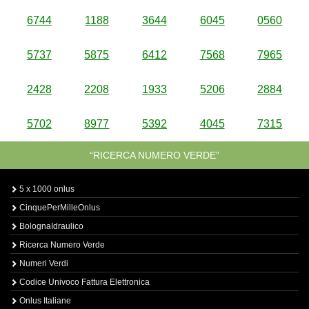
6744
1188
3644
6045
0560
5737
5875
6412
7568
7965
2428
2208
1933
5206
2884
5702
8977
5392
4045
7315
“RICERCA NUMERO VERDE”
5 x 1000 onlus
CinquePerMilleOnlus
BolognaIdraulico
Ricerca Numero Verde
Numeri Verdi
Codice Univoco Fattura Elettronica
Onlus Italiane