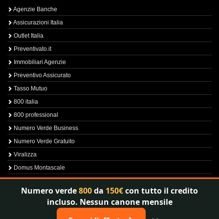
Agenzie Banche
Assicurazioni Italia
Outlet Italia
Preventivato.it
Immobiliari Agenzie
Preventivo Assicurato
Tasso Mutuo
800 italia
800 professional
Numero Verde Business
Numero Verde Gratuito
Viralizza
Domus Montascale
Sprint800
Numero verde
800
da
150€
con tutto il credito
Verfica Numero Verde
incluso. Nessun canone mensile