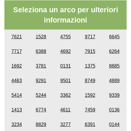
Seleziona un arco per ulteriori
informazioni
7621
1528
4755
9717
6645
7717
6388
4692
7915
6264
1692
3781
0131
1375
8885
4463
9291
9501
8749
4889
5414
5244
3362
1592
9339
1413
6774
4611
7459
0136
3234
8829
3277
6391
0144