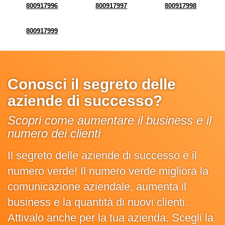
800917996
800917997
800917998
800917999
Conosci il segreto delle
aziende di successo?
Scopri come aumentare il business e il
numero dei clienti
Il segreto delle aziende di successo è il
numero verde! Il numero verde migliora la
comunicazione aziendale, aumenta il
business e la quantità di nuovi clienti.
Attivalo anche per la tua azienda. Scegli la