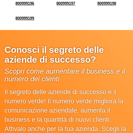
800999196
800999197
800999198
800999199
Conosci il segreto delle
aziende di successo?
Scopri come aumentare il business e il
numero dei clienti
Il segreto delle aziende di successo è il
numero verde! Il numero verde migliora la
comunicazione aziendale, aumenta il
business e la quantità di nuovi clienti.
Attivalo anche per la tua azienda. Scegli la