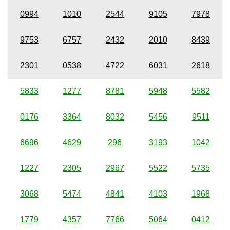
0994
1010
2544
9105
7978
9753
6757
2432
2010
8439
2301
0538
4722
6031
2618
5833
1277
8781
5948
5582
0176
3364
8032
5456
9511
6696
4629
296
3193
1042
1227
2305
2967
5522
5735
3068
5474
4841
4103
1968
1779
4357
7766
5064
0412