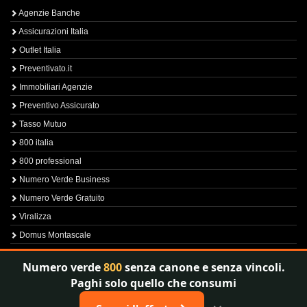
Agenzie Banche
Assicurazioni Italia
Outlet Italia
Preventivato.it
Immobiliari Agenzie
Preventivo Assicurato
Tasso Mutuo
800 italia
800 professional
Numero Verde Business
Numero Verde Gratuito
Viralizza
Domus Montascale
Sprint800
Numero verde
800
senza canone e senza vincoli.
Verfica Numero Verde
Paghi solo quello che consumi