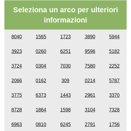
Seleziona un arco per ulteriori
informazioni
8040
1565
1723
3890
5944
3923
0260
6251
9596
5182
3724
0304
7030
7580
2252
2066
0162
309
0214
5787
3775
6373
1443
2961
3370
8728
1864
1598
3104
7328
6963
0810
6245
2791
1756