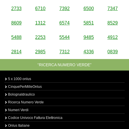
2733
6710
7392
6500
7347
8609
1312
6574
5851
8529
5488
2253
5544
9485
4912
2814
2985
7312
4336
0839
“RICERCA NUMERO VERDE”
5 x 1000 onlus
CinquePerMilleOnlus
BolognaIdraulico
Ricerca Numero Verde
Numeri Verdi
Codice Univoco Fattura Elettronica
Onlus Italiane