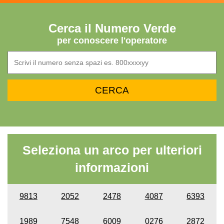
Cerca il Numero Verde
per conoscere l'operatore
Seleziona un arco per ulteriori
informazioni
9813
2052
2478
4087
6393
1989
7548
6009
0276
2872