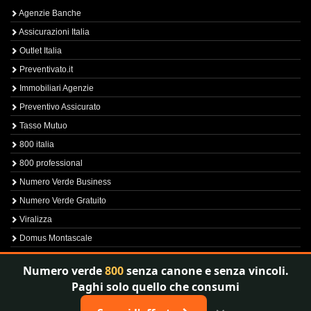
Agenzie Banche
Assicurazioni Italia
Outlet Italia
Preventivato.it
Immobiliari Agenzie
Preventivo Assicurato
Tasso Mutuo
800 italia
800 professional
Numero Verde Business
Numero Verde Gratuito
Viralizza
Domus Montascale
Sprint800
Numero verde
800
senza canone e senza vincoli.
Verfica Numero Verde
Paghi solo quello che consumi