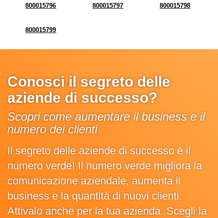
800015796
800015797
800015798
800015799
Conosci il segreto delle
aziende di successo?
Scopri come aumentare il business e il
numero dei clienti
Il segreto delle aziende di successo è il
numero verde! Il numero verde migliora la
comunicazione aziendale, aumenta il
business e la quantità di nuovi clienti.
Attivalo anche per la tua azienda. Scegli la