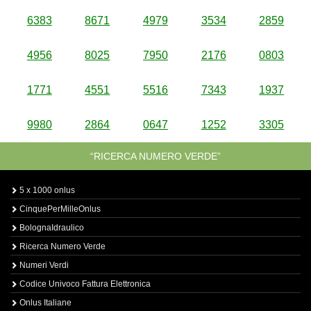
6383
8671
4979
3534
2859
4956
8025
7950
2176
0803
1771
4551
5516
7343
1937
9980
2864
0647
1252
3305
“RICERCA NUMERO VERDE”
5 x 1000 onlus
CinquePerMilleOnlus
BolognaIdraulico
Ricerca Numero Verde
Numeri Verdi
Codice Univoco Fattura Elettronica
Onlus Italiane