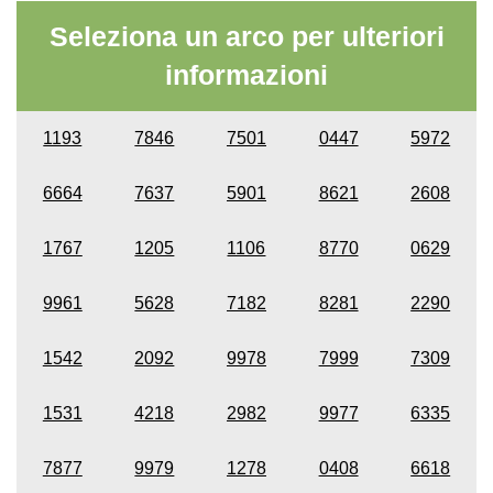
Seleziona un arco per ulteriori
informazioni
1193
7846
7501
0447
5972
6664
7637
5901
8621
2608
1767
1205
1106
8770
0629
9961
5628
7182
8281
2290
1542
2092
9978
7999
7309
1531
4218
2982
9977
6335
7877
9979
1278
0408
6618