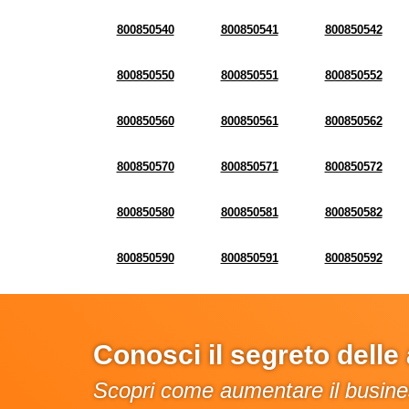
800850540
800850541
800850542
800850550
800850551
800850552
800850560
800850561
800850562
800850570
800850571
800850572
800850580
800850581
800850582
800850590
800850591
800850592
Conosci il segreto dell
Scopri come aumentare il busines