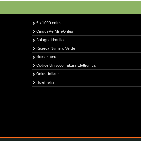
5 x 1000 onlus
CinquePerMilleOnlus
BolognaIdraulico
Ricerca Numero Verde
Numeri Verdi
Codice Univoco Fattura Elettronica
Onlus Italiane
Hotel Italia