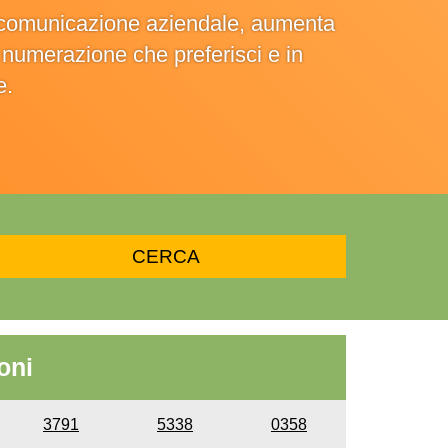
la comunicazione aziendale, aumenta
la numerazione che preferisci e in
e.
oni
3791
5338
0358