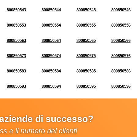
800850543
800850544
800850545
800850546
800850553
800850554
800850555
800850556
800850563
800850564
800850565
800850566
800850573
800850574
800850575
800850576
800850583
800850584
800850585
800850586
800850593
800850594
800850595
800850596
e aziende di successo?
s e il numero dei clienti