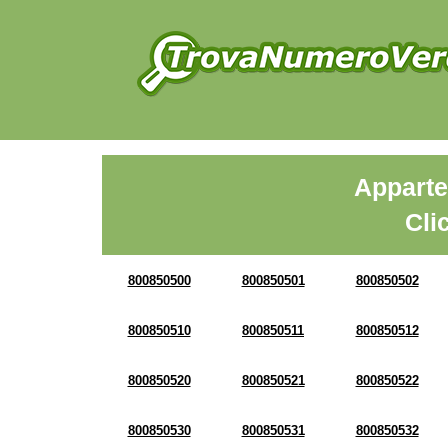
Apparte
Cli
800850500
800850501
800850502
800850510
800850511
800850512
800850520
800850521
800850522
800850530
800850531
800850532