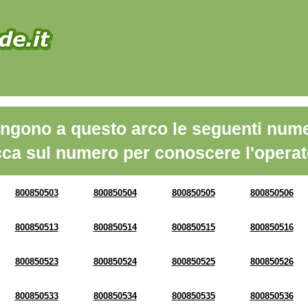
ngono a questo arco le seguenti nume
cca sul numero per conoscere l'operat
800850503
800850504
800850505
800850506
800850513
800850514
800850515
800850516
800850523
800850524
800850525
800850526
800850533
800850534
800850535
800850536