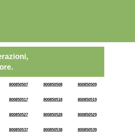
razioni,
ore.
800850507
800850508
800850509
800850517
800850518
800850519
800850527
800850528
800850529
800850537
800850538
800850539