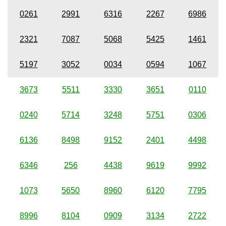
0261
2991
6316
2267
6986
2321
7087
5068
5425
1461
5197
3052
0034
0594
1067
3673
5511
3330
3651
0110
0240
5714
3248
5751
0306
6136
8498
9152
2401
4498
6346
256
4438
9619
9992
1073
5650
8960
6120
7795
8996
8104
0909
3134
2722