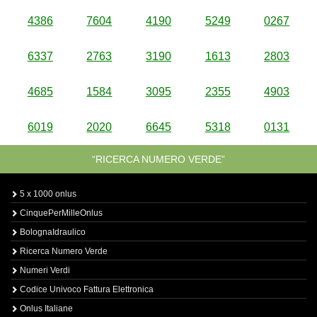
4386
7604
4190
5249
0267
6337
2763
3190
1613
2803
4685
1584
3095
2355
4903
6019
2020
6645
5318
0131
“RICERCA NUMERO VERDE”
5 x 1000 onlus
CinquePerMilleOnlus
BolognaIdraulico
Ricerca Numero Verde
Numeri Verdi
Codice Univoco Fattura Elettronica
Onlus Italiane