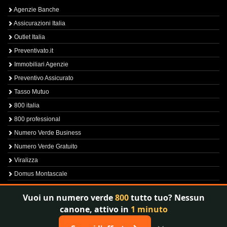
Agenzie Banche
Assicurazioni Italia
Outlet Italia
Preventivato.it
Immobiliari Agenzie
Preventivo Assicurato
Tasso Mutuo
800 italia
800 professional
Numero Verde Business
Numero Verde Gratuito
Viralizza
Domus Montascale
Sprint800
Vuoi un numero verde
800
tutto tuo? Nessun
Verfica Numero Verde
canone, attivo in
1 minuto