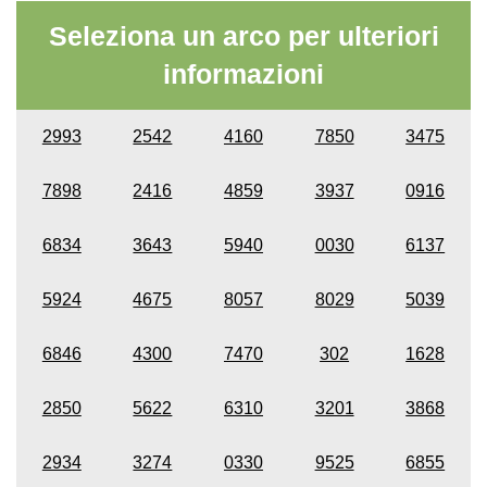
Seleziona un arco per ulteriori
informazioni
2993
2542
4160
7850
3475
7898
2416
4859
3937
0916
6834
3643
5940
0030
6137
5924
4675
8057
8029
5039
6846
4300
7470
302
1628
2850
5622
6310
3201
3868
2934
3274
0330
9525
6855