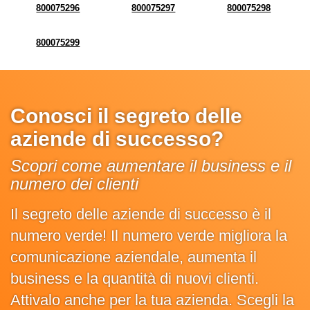
800075296
800075297
800075298
800075299
Conosci il segreto delle
aziende di successo?
Scopri come aumentare il business e il
numero dei clienti
Il segreto delle aziende di successo è il
numero verde! Il numero verde migliora la
comunicazione aziendale, aumenta il
business e la quantità di nuovi clienti.
Attivalo anche per la tua azienda. Scegli la