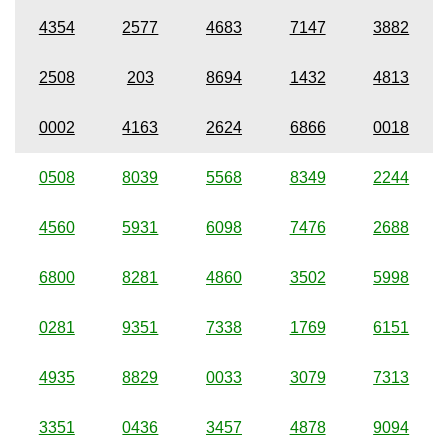
4354
2577
4683
7147
3882
2508
203
8694
1432
4813
0002
4163
2624
6866
0018
0508
8039
5568
8349
2244
4560
5931
6098
7476
2688
6800
8281
4860
3502
5998
0281
9351
7338
1769
6151
4935
8829
0033
3079
7313
3351
0436
3457
4878
9094