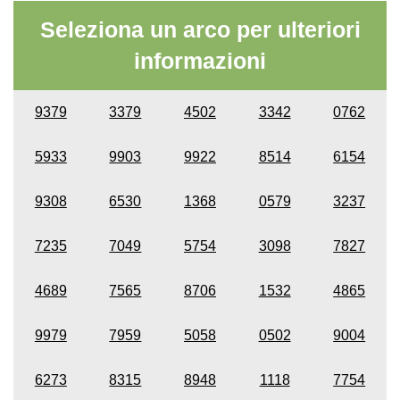
Seleziona un arco per ulteriori
informazioni
9379
3379
4502
3342
0762
5933
9903
9922
8514
6154
9308
6530
1368
0579
3237
7235
7049
5754
3098
7827
4689
7565
8706
1532
4865
9979
7959
5058
0502
9004
6273
8315
8948
1118
7754