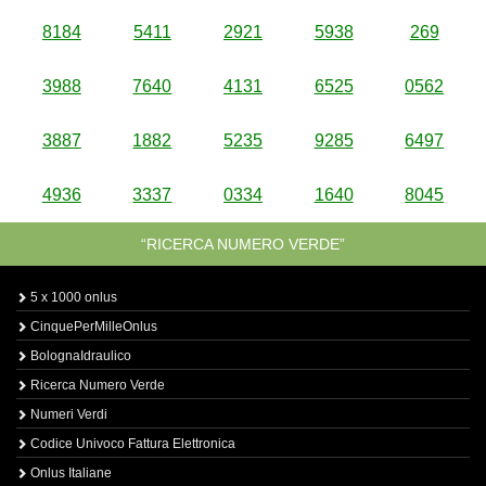
8184
5411
2921
5938
269
3988
7640
4131
6525
0562
3887
1882
5235
9285
6497
4936
3337
0334
1640
8045
“RICERCA NUMERO VERDE”
5 x 1000 onlus
CinquePerMilleOnlus
BolognaIdraulico
Ricerca Numero Verde
Numeri Verdi
Codice Univoco Fattura Elettronica
Onlus Italiane