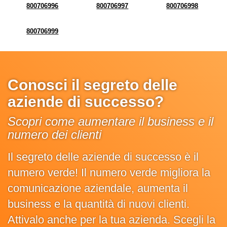
800706996
800706997
800706998
800706999
Conosci il segreto delle
aziende di successo?
Scopri come aumentare il business e il
numero dei clienti
Il segreto delle aziende di successo è il
numero verde! Il numero verde migliora la
comunicazione aziendale, aumenta il
business e la quantità di nuovi clienti.
Attivalo anche per la tua azienda. Scegli la