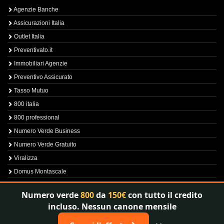
Agenzie Banche
Assicurazioni Italia
Outlet Italia
Preventivato.it
Immobiliari Agenzie
Preventivo Assicurato
Tasso Mutuo
800 italia
800 professional
Numero Verde Business
Numero Verde Gratuito
Viralizza
Domus Montascale
Sprint800
Numero verde
800
da
150€
con tutto il credito
Verfica Numero Verde
incluso. Nessun canone mensile