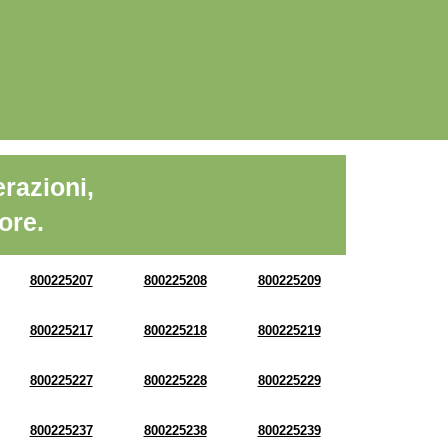
razioni,
ore.
800225207
800225208
800225209
800225217
800225218
800225219
800225227
800225228
800225229
800225237
800225238
800225239