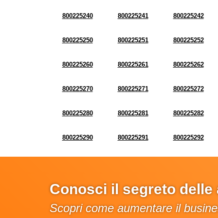
800225240
800225241
800225242
800225250
800225251
800225252
800225260
800225261
800225262
800225270
800225271
800225272
800225280
800225281
800225282
800225290
800225291
800225292
Conosci il segreto dell
Scopri come aumentare il busines