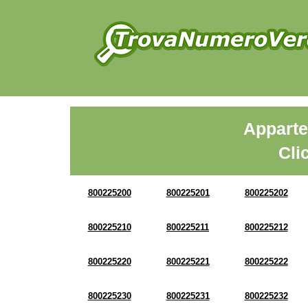
Apparte
Cli
800225200
800225201
800225202
800225210
800225211
800225212
800225220
800225221
800225222
800225230
800225231
800225232