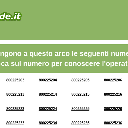
ngono a questo arco le seguenti nume
cca sul numero per conoscere l'operat
800225203
800225204
800225205
800225206
800225213
800225214
800225215
800225216
800225223
800225224
800225225
800225226
800225233
800225234
800225235
800225236