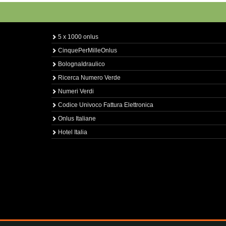
5 x 1000 onlus
CinquePerMilleOnlus
BolognaIdraulico
Ricerca Numero Verde
Numeri Verdi
Codice Univoco Fattura Elettronica
Onlus Italiane
Hotel Italia