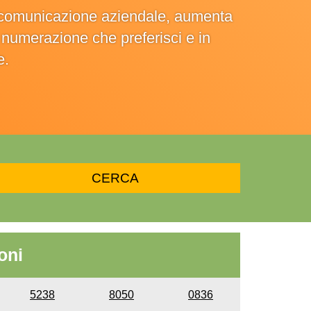
la comunicazione aziendale, aumenta
la numerazione che preferisci e in
e.
oni
5238
8050
0836