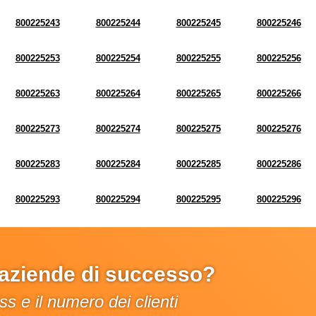
800225243
800225244
800225245
800225246
800225253
800225254
800225255
800225256
800225263
800225264
800225265
800225266
800225273
800225274
800225275
800225276
800225283
800225284
800225285
800225286
800225293
800225294
800225295
800225296
e aziende di successo?
s e il numero dei clienti