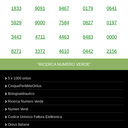
1833
9091
9467
0179
0641
5929
9000
7584
0827
0197
3443
4711
4463
8483
0000
8271
3372
4610
0442
2156
“RICERCA NUMERO VERDE”
5 x 1000 onlus
CinquePerMilleOnlus
BolognaIdraulico
Ricerca Numero Verde
Numeri Verdi
Codice Univoco Fattura Elettronica
Onlus Italiane