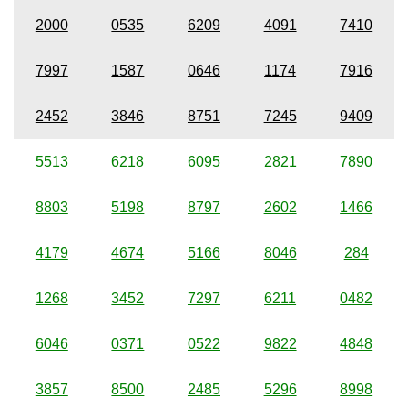
2000
0535
6209
4091
7410
7997
1587
0646
1174
7916
2452
3846
8751
7245
9409
5513
6218
6095
2821
7890
8803
5198
8797
2602
1466
4179
4674
5166
8046
284
1268
3452
7297
6211
0482
6046
0371
0522
9822
4848
3857
8500
2485
5296
8998