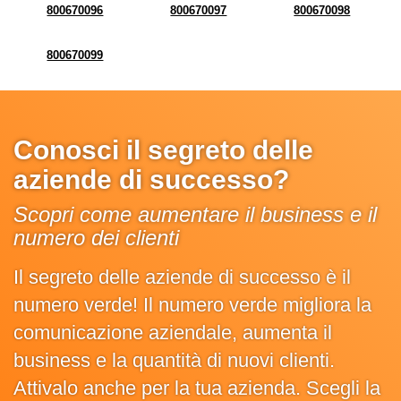
800670096
800670097
800670098
800670099
Conosci il segreto delle
aziende di successo?
Scopri come aumentare il business e il
numero dei clienti
Il segreto delle aziende di successo è il
numero verde! Il numero verde migliora la
comunicazione aziendale, aumenta il
business e la quantità di nuovi clienti.
Attivalo anche per la tua azienda. Scegli la