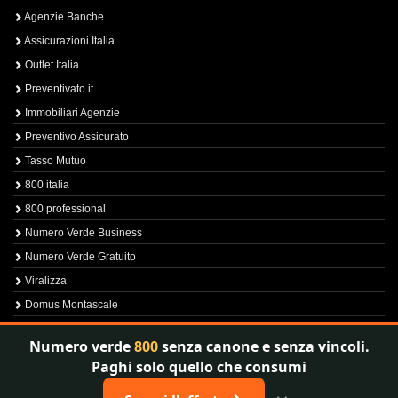
Agenzie Banche
Assicurazioni Italia
Outlet Italia
Preventivato.it
Immobiliari Agenzie
Preventivo Assicurato
Tasso Mutuo
800 italia
800 professional
Numero Verde Business
Numero Verde Gratuito
Viralizza
Domus Montascale
Sprint800
Numero verde
800
senza canone e senza vincoli.
Verfica Numero Verde
Paghi solo quello che consumi