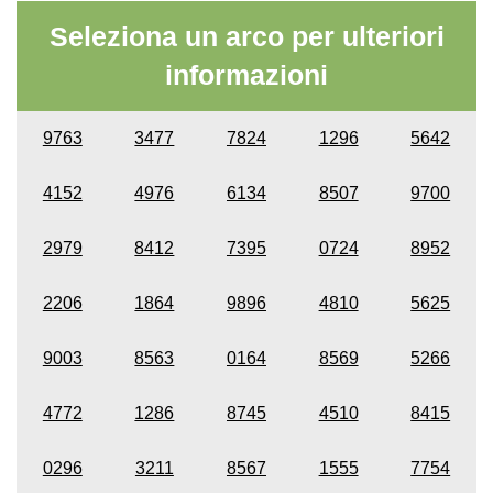
Seleziona un arco per ulteriori
informazioni
9763
3477
7824
1296
5642
4152
4976
6134
8507
9700
2979
8412
7395
0724
8952
2206
1864
9896
4810
5625
9003
8563
0164
8569
5266
4772
1286
8745
4510
8415
0296
3211
8567
1555
7754