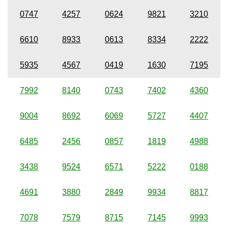
0747
4257
0624
9821
3210
6610
8933
0613
8334
2222
5935
4567
0419
1630
7195
7992
8140
0743
7402
4360
9004
8692
6069
5727
4407
6485
2456
0857
1819
4988
3438
9524
6571
5222
0188
4691
3880
2849
9934
8817
7078
7579
8715
7145
9993