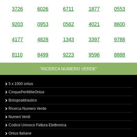
3726
6026
6711
1877
0553
9203
0953
0562
4021
8600
4177
4828
1343
3397
9788
8110
8499
9223
9596
8888
“RICERCA NUMERO VERDE”
5 x 1000 onlus
CinquePerMilleOnlus
BolognaIdraulico
Ricerca Numero Verde
Numeri Verdi
Codice Univoco Fattura Elettronica
Onlus Italiane