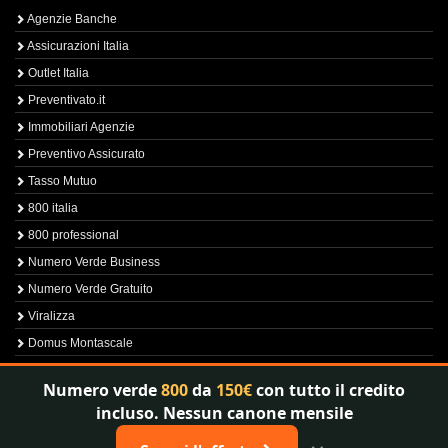
Agenzie Banche
Assicurazioni Italia
Outlet Italia
Preventivato.it
Immobiliari Agenzie
Preventivo Assicurato
Tasso Mutuo
800 italia
800 professional
Numero Verde Business
Numero Verde Gratuito
Viralizza
Domus Montascale
Sprint800
Numero verde
800
da
150€
con tutto il credito
Verfica Numero Verde
incluso. Nessun canone mensile