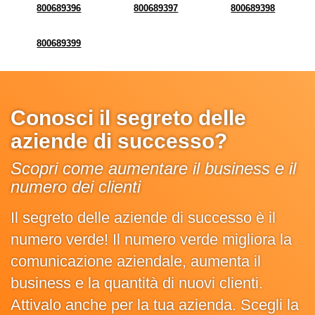
800689396
800689397
800689398
800689399
Conosci il segreto delle
aziende di successo?
Scopri come aumentare il business e il
numero dei clienti
Il segreto delle aziende di successo è il
numero verde! Il numero verde migliora la
comunicazione aziendale, aumenta il
business e la quantità di nuovi clienti.
Attivalo anche per la tua azienda. Scegli la