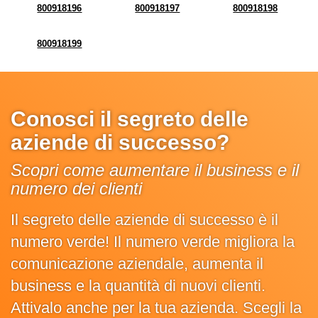
800918196
800918197
800918198
800918199
Conosci il segreto delle
aziende di successo?
Scopri come aumentare il business e il
numero dei clienti
Il segreto delle aziende di successo è il
numero verde! Il numero verde migliora la
comunicazione aziendale, aumenta il
business e la quantità di nuovi clienti.
Attivalo anche per la tua azienda. Scegli la