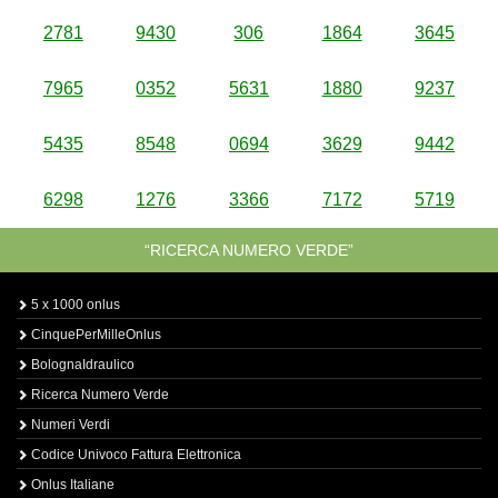
2781
9430
306
1864
3645
7965
0352
5631
1880
9237
5435
8548
0694
3629
9442
6298
1276
3366
7172
5719
“RICERCA NUMERO VERDE”
5 x 1000 onlus
CinquePerMilleOnlus
BolognaIdraulico
Ricerca Numero Verde
Numeri Verdi
Codice Univoco Fattura Elettronica
Onlus Italiane