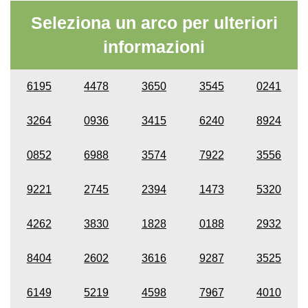
Seleziona un arco per ulteriori
informazioni
6195
4478
3650
3545
0241
3264
0936
3415
6240
8924
0852
6988
3574
7922
3556
9221
2745
2394
1473
5320
4262
3830
1828
0188
2932
8404
2602
3616
9287
3525
6149
5219
4598
7967
4010