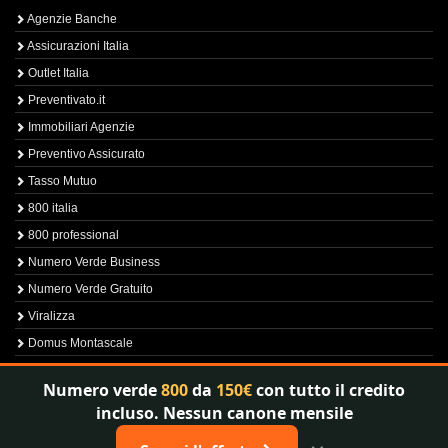
Agenzie Banche
Assicurazioni Italia
Outlet Italia
Preventivato.it
Immobiliari Agenzie
Preventivo Assicurato
Tasso Mutuo
800 italia
800 professional
Numero Verde Business
Numero Verde Gratuito
Viralizza
Domus Montascale
Sprint800
Numero verde
800
da
150€
con tutto il credito
Verfica Numero Verde
incluso. Nessun canone mensile