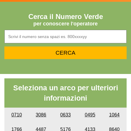
Cerca il Numero Verde
per conoscere l'operatore
Seleziona un arco per ulteriori
informazioni
0710
3086
0633
0495
1064
1766
4487
5176
4133
8640