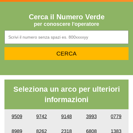
Cerca il Numero Verde
per conoscere l'operatore
Seleziona un arco per ulteriori
informazioni
9509
9742
9148
3993
0779
8989
8262
2318
6808
1383