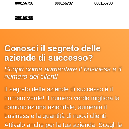
800156796
800156797
800156798
800156799
Conosci il segreto delle
aziende di successo?
Scopri come aumentare il business e il
numero dei clienti
Il segreto delle aziende di successo è il
numero verde! Il numero verde migliora la
comunicazione aziendale, aumenta il
business e la quantità di nuovi clienti.
Attivalo anche per la tua azienda. Scegli la