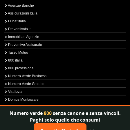
Agenzie Banche
Assicurazioni Italia
Outlet Italia
Preventivato.it
Immobiliari Agenzie
Preventivo Assicurato
Tasso Mutuo
800 italia
800 professional
Numero Verde Business
Numero Verde Gratuito
Viralizza
Domus Montascale
Sprint800
Numero verde
800
senza canone e senza vincoli.
Verfica Numero Verde
Paghi solo quello che consumi