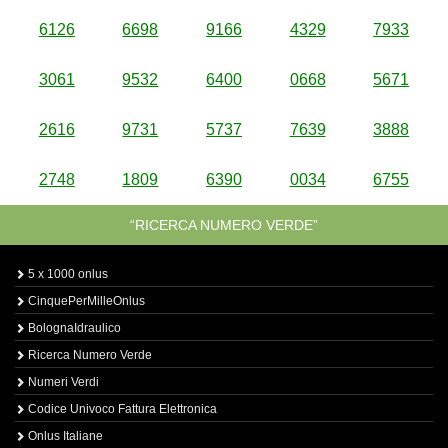
6126
6698
9166
4329
7933
3061
9532
6400
0668
5671
2616
9731
5737
7639
3888
2748
1809
6390
0034
6755
“RICERCA NUMERO VERDE”
5 x 1000 onlus
CinquePerMilleOnlus
BolognaIdraulico
Ricerca Numero Verde
Numeri Verdi
Codice Univoco Fattura Elettronica
Onlus Italiane