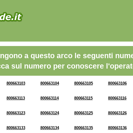
ngono a questo arco le seguenti nume
cca sul numero per conoscere l'operat
800663103
800663104
800663105
800663106
800663113
800663114
800663115
800663116
800663123
800663124
800663125
800663126
800663133
800663134
800663135
800663136