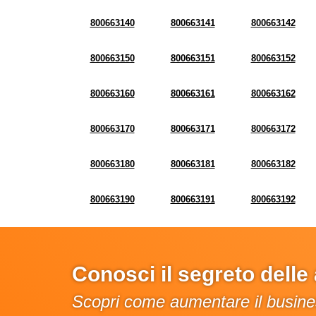
800663140
800663141
800663142
800663150
800663151
800663152
800663160
800663161
800663162
800663170
800663171
800663172
800663180
800663181
800663182
800663190
800663191
800663192
Conosci il segreto dell
Scopri come aumentare il busines