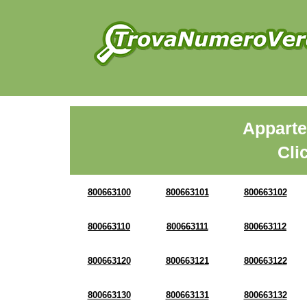
Apparte
Cli
800663100
800663101
800663102
800663110
800663111
800663112
800663120
800663121
800663122
800663130
800663131
800663132